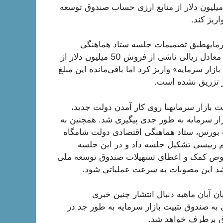
 تا طی مدت اعلام شده نسبت به فروش تدریجی 200 میلیون دلار از منابع ارزی حساب صندوق توسعه
ریز کند.
تثبیت بازار سرمایهطبق تصمیمات جلسه ستاد هماهنگی
اقتصادی دولت، بانک مرکزی در تاریخ 26 اردیبهشت 1400 معادل ریالی ناشی از فروش 50 میلیون دلار از
ار سرمایه» واریز کرد اما باقی‌مانده این مبلغ
ت بازار سرمایهبا روی کار آمدن دولت جدید،
زار سرمایه به طور جدی پیگیری شد. همچنین به
ات بورس، ستاد هماهنگی اقتصادی دولت شامگاه
‌الله سید ابراهیم ريیسی تشکیل جلسه داد و در این جلسه
وص کمک و اعطای تسهیلات صندوق توسعه ملی
 شد این مصوبات به سرعت عملیاتی شود.
یان آبان ماهبه دنبال انتشار چنین خبری
ی به صندوق تثبیت بازار سرمایه به طور جد در
اق برطرف خواهد شد.