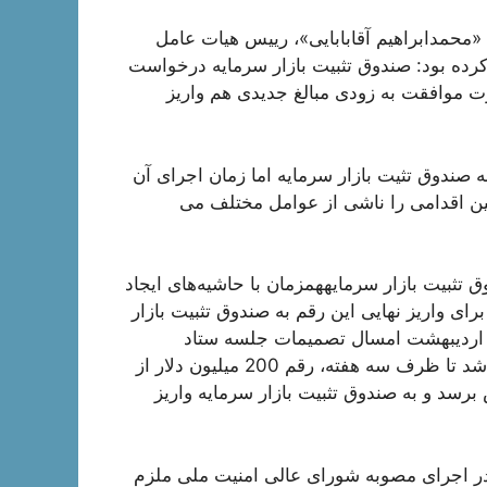
 «محمدابراهیم آقابابایی»، رییس هیات عامل
م کرده بود: صندوق تثبیت بازار سرمایه درخواست
 موافقت به زودی مبالغ جدیدی هم واریز
 صندوق تثیت بازار سرمایه اما زمان اجرای آن
چنین اقدامی را ناشی از عوامل مختلف می
200 میلیون دلار در صندوق تثبیت بازار سرمایههمزمان با حاشیه‌های ایجاد
ی واریز نهایی این رقم به صندوق تثبیت بازار
رمایه، معاون اقتصادی رییس جمهوری سابق در تاریخ 21 اردیبهشت امسال تصمیمات جلسه ستاد
هماهنگی اقتصادی دولت را ابلاغ کرد که بر اساس آن قرار شد تا ظرف سه هفته، رقم 200 میلیون دلار از
سد و به صندوق تثبیت بازار سرمایه واریز
 در اجرای مصوبه شورای عالی امنیت ملی ملزم