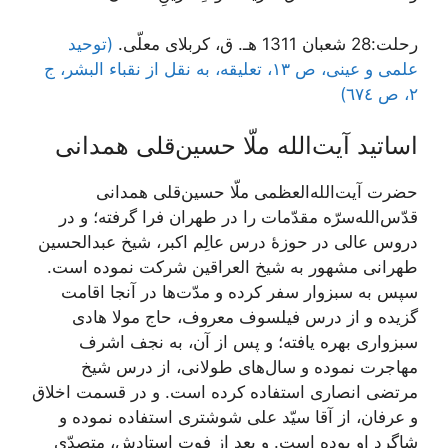
رحلت:28 شعبان 1311 هـ. ق، کربلای معلّی.
(توحید
علمی و عینی، ص ١٣، تعلیقه، به نقل از نقباء البشر، ج
٢، ص ٦٧٤)
اساتید آیت‌الله ملّا حسین‌قلی همدانی
حضرت آیت‌الله‌العظمی ملّا حسین‌قلی همدانی
قدّس‌الله‌سرّه مقدّمات را در طهران فرا گرفته؛ و در
دروس عالی در حوزۀ درس عالِم اکبر، شیخ عبدالحسین
طهرانی مشهور به شیخ العراقین شرکت نموده است.
سپس به سبزوار سفر کرده و مدّت‌ها در آنجا اقامت
گزیده و از درس فیلسوف معروف، حاج مولا هادی
سبزواری بهره یافته؛ و پس از آن، به نجف اشرف
مهاجرت نموده و سال‌های طولانی، از درس شیخ
مرتضی انصاری استفاده کرده است. و در قسمت اخلاق
و عرفان، از آقا سیّد علی شوشتری استفاده نموده و
شاگرد او بوده است. و بعد از فوت استادش، متصدّی