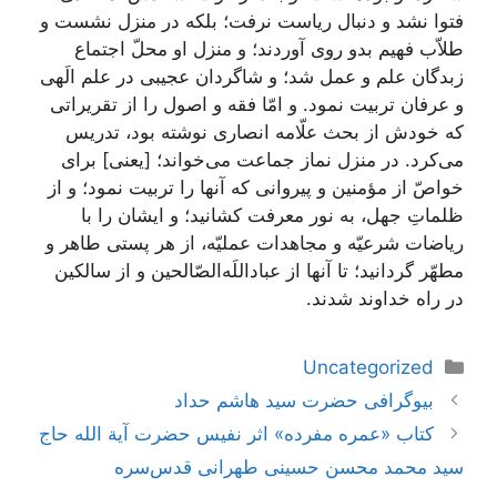
فتوا نشد و دنبال ریاست نرفت؛ بلکه در منزل نشست و
طلاّب فهیم بدو روی آوردند؛ و منزل او محلّ اجتماع
زبدگان علم و عمل شد؛ و شاگردان عجیبی در علم الَهی
و عرفان تربیت نمود. و امّا فقه و اصول را از تقریراتی
که خودش از بحث علّامه انصاری نوشته بود، تدریس
می‌کرد. در منزل نماز جماعت می‌خواند؛ [یعنی] برای
خواصّ از مؤمنین و پیروانی که آنها را تربیت نمود؛ و از
ظلماتِ جهل، به نور معرفت کشانید؛ و ایشان را با
ریاضات شرعیّه و مجاهدات عملیّه، از هر پستی طاهر و
مطهّر گردانید؛ تا آنها از عباد‌اللَه‌الصّالحین و از سالکین
در راه خداوند شدند.
دسته‌ها
Uncategorized
ناوبری
بیوگرافی حضرت سید هاشم حداد
نوشته‌ها
کتاب «عمره مفرده» اثر نفیس حضرت آیة الله حاج
سید محمد محسن حسینی طهرانی قدس‌سره