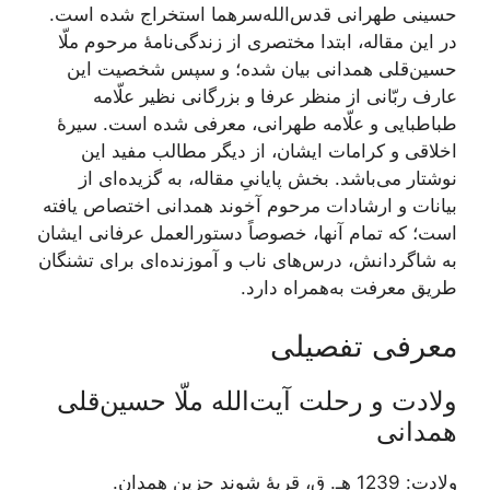
حسینی طهرانی قدس‌الله‌سرهما استخراج شده است.
در این مقاله، ابتدا مختصری از زندگی‌نامۀ مرحوم ملّا
حسین‌قلی همدانی بیان شده؛ و سپس شخصیت این
عارف ربّانی از منظر عرفا و بزرگانی نظیر علّامه
طباطبایی و علّامه طهرانی، معرفی شده است. سیرۀ
اخلاقی و کرامات ایشان، از دیگر مطالب مفید این
نوشتار می‌باشد. بخش پایانیِ مقاله، به گزیده‌ای از
بیانات و ارشادات مرحوم آخوند همدانی اختصاص یافته
است؛ که تمام آنها، خصوصاً دستورالعمل عرفانی ایشان
به شاگردانش، درس‌های ناب و آموزنده‌ای برای تشنگان
طریق معرفت به‌همراه دارد.
معرفی تفصیلی
ولادت و رحلت آیت‌الله ملّا حسین‌قلی
همدانی
ولادت: 1239 هـ. ق، قریۀ شوندِ حزینِ همدان.