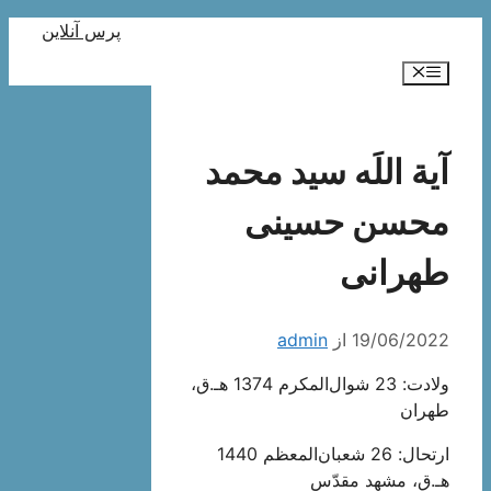
رش
پرس آنلاین
ه
فهرست
حتوا
آیة اللَه سید محمد
محسن حسینی
طهرانی
19/06/2022
از
admin
ولادت: 23 شوال‌المکرم 1374 هـ.ق،
طهران
ارتحال: 26 شعبان‌المعظم 1440
هـ.ق، مشهد مقدّس