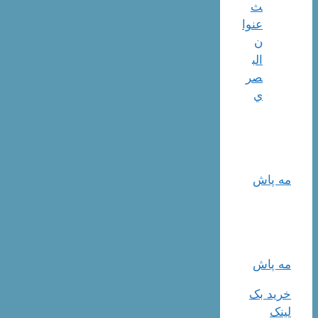
ث
عنوا
ن
الب
صر
ي
مه پاش
مه پاش
خرید بک
لینک