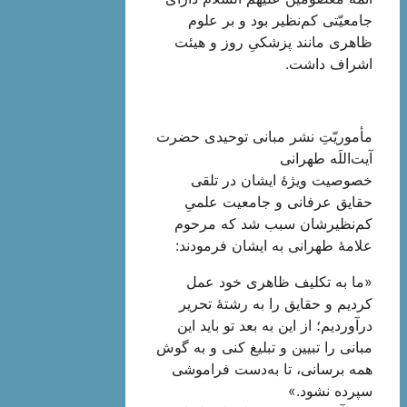
جامعیّتی کم‌نظیر بود و بر علوم
ظاهری مانند پزشکیِ روز و هیئت
اشراف داشت.
مأموریّتِ نشر مبانی توحیدی حضرت
آیت‌اللَه طهرانی
خصوصیت ویژۀ ایشان در تلقی
حقایق عرفانی و جامعیت علمیِ
کم‌نظیرشان سبب شد که مرحوم
علامۀ طهرانی به ایشان فرمودند:
«ما به تكليف ظاهری خود عمل
كرديم و حقايق را به رشتۀ تحرير
درآورديم؛ از اين به بعد تو باید اين
مبانى را تبیین و تبليغ كنى و به گوش
همه برسانى، تا به‌دست فراموشى
سپرده نشود.»