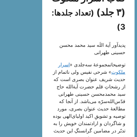
(۳ جلد)
(تعداد جلدها:
3)
پدیدآور آیة اللَه سید محمد محسن
حسینی طهرانی
توضیحاتمجموعۀ سه‌جلدی «
اسرار
ملکوت
» شرحی نفیس ولی ناتمام از
حدیث شریف عنوان بصری است که
از رشحاتِ قلم حضرت آیة‌الله حاج
سید محمدمحسن حسینی طهرانی
قدّس‌الله‌سرّه می‌باشد. از آنجا که
مطالعۀ حدیث عنوان بصری، مورد
توصیه و تشویقِ اکید اولیای‌الهی بوده
و شاگردان و ارادتمندان خویش را به
تدبّر در مضامین گرانسنگِ این حدیث