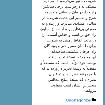
شریف دستور می‌فرمودند، مرحوم
مصنّف به درخواستِ برخی سالکین
راه خدا، در طیّ جلساتی متعدد به
شرح و تفسیر این حدیث شریف، در
سالیان متمادی مبادرت ورزیده و به
صورتی بی‌نظیر پرده از حقایق سلوکِ
راه حق برداشته و حقایق آسمانی را
در قالب الفاظ زمینی به شیوایی
برای طالبان مسیر حق و پویندگان
راه عرفان منکشف ساخته‌اند.
این مجموعه، نسخۀ تحریر یافته
توسط خود مؤلّف است که مستقلاً و
مفصلاً به رشتۀ تحریر درآورده‌اند که
با مجموعۀ «شرح حدیث عنوان
بصری» که نسخۀ منقّحِ مجالس
سخنرانیِ ایشان است متفاوت
می‌باشد.
دسته‌ها
Uncategorized