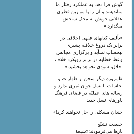
گوش فرا دهد. به عملکرد رفتار ما
مى‏اندیشد و آن را با موازین فطرى
عقلانى خویش به محک سنجش
مى‏گذارد.»
«تألیف کتاب‏هاى فقهى اخلاقى در
برابر یک دروغ خلاف، پشیزى
به‏حساب نمى‏آید و برگزارى مجالس
وعظ خطابه در برابر رویکرد خلاف
اخلاق، سودى نخواهد بخشید.»
«امروزه دیگر سخن از طهارات و
نجاسات با نسل جوان ثمرى ندارد و
رساله ‏هاى عملیّه در فضاى فرهنگ
باورهاى نسل جدید
چندان مشکلى را حل نخواهند کرد!»
حقیقت تشیّع
بارها می‌فرمودند:«شیعۀ