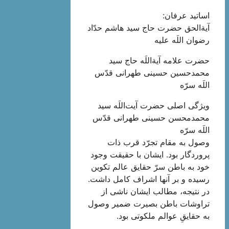
اساتید عرفان:
آیةالحق حضرت حاج سید هاشم حدّاد
رضوان اللَه علیه
حضرت علامه آیةاللَه حاج سید
محمدحسین حسینی طهرانی قدّس
اللَه سرّه
ویژگی اصلی حضرت آیت‌اللَه سید
محمدمحسن حسینی طهرانی قدّس
اللَه سرّه
وصول به مقام تجرّد قرب ذات
پروردگار بود. ایشان با حقیقت وجود
خود به باطن سرّ حقایق عالم تکوین
رسیده و بر آنها اشراف کامل داشت.
در نتیجه، مطالب‏ ايشان‏ ناشى از
تراوشات باطن بصيرت ضمير وصول
به حقایقِ عوالم ملکوتى بود.