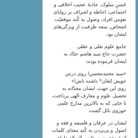
حُسنِ سلوک، جاذبۀ عجیب اخلاقی و
اجتماعی، احاطه و اشراف بر زوایای
نفوس افراد، وصول به کُنه موقعیّت
اشخاص، سعه ظرفيت از ویژگی‌های
ایشان بود.
جامع علوم نقلی و عقلی
حضرت حاج سید هاشم حدّاد به
ایشان فرموده بودند:
«سید محمدمحسن! روی درس
خویش اِتقان* داشته باش!»
روی این جهت، ایشان مجدّانه به
تحصیل علوم و معارف الهی پرداخت،
تا جایی که به بالاترین مدارج علمی
حوزوی نائل گشت.
ایشان در عرفان و فلسفه و فقه و
اصول و پى‌‌بردن به کُنهِ معنای کلمات
ائمۀ معصومین علیهم السلام دارای