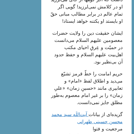
او در کلامش نمی‌لرزید! گویی اگر
تمام عالم در برابر مطالب مبانى حقّ
او بایستد او یک‏تنه خواهد ایستاد!
ایشان حقیقت دین را ولایت حضرات
معصومین علیهم السلام می‌دانست
در حمیّت و عِرقِ احیای مکتب
اهل‌بیت علیهم السلام و حفظ حدود
آن بی‌نظیر بود.
حریم امامت را خطّ قرمز تشیّع
می‌دید و اطلاق لفظ «امام» و
تعابیری مانند «حسینِ زمان» «علیِ
زمان» را بر غیر امام معصوم به‌طور
مطلق جایز نمی‌دانست.
گزیده‌ای از بیانات
آیت‌اللَه سید محمد
محسن حسینی طهرانی
مرجعیت و فتوا