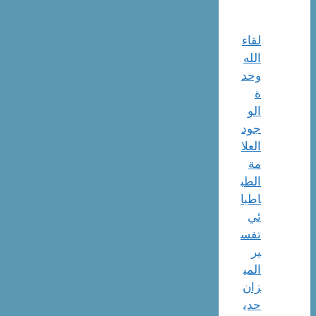
لقاء
الله
وحد
ة
الو
جود
العلا
مة
الطب
اطبا
ئي
تفس
ير
المي
زان
حدي