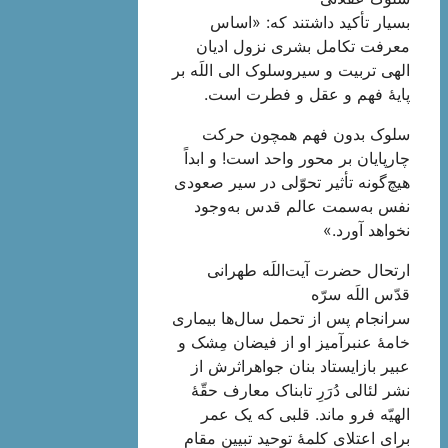
بسیار تأکید داشتند که: «اساس
معرفت تکامل بشری نزول ادیان
الهی تربیت و سیروسلوک الی اللَه بر
پایۀ فهم و عقل و فطرت است.
سلوک بدون فهم همچون حرکت
چارپایان بر محور واحد است! و ابداً
هیچ‌گونه تأثیر تحوّلی در سیر صعودی
نفس به‌سمت عالم قدس به‌وجود
نخواهد آورد.»
ارتحال حضرت آیت‌اللَه طهرانی
قدّس اللَه سرّه
سرانجام پس از تحمل سال‌ها بیماری
خامۀ عنبرآمیز او از فیضان مِشک و
عبیر بازایستاد بنان جواهراثرش از
نشر لئالی دُرَرِ تابناک معارف حقّۀ
الهیّه فرو ماند. قلبی که یک عمر
برای اعتلای کلمۀ توحید تبیین مقام