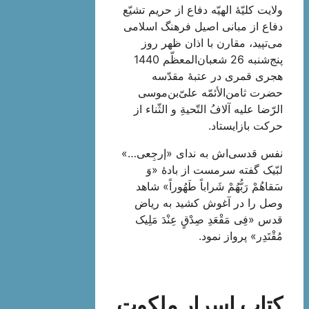
ولایت کلیّۀ الهیّه دفاع از حریم تشیّع
دفاع از مبانى اصیل فرهنگ اسلامى
می‌تپید، مقارن با اذان ظهر روز
پنج‌شنبه 26 شعبان‌المعظّم 1440
هجری قمری در عتبۀ مقدّسه
حضرت ثامن‌الأئمّه علىّ‌بن‌موسى
الرّضا علیه آلافُ التّحیةِ و الثّناء از
حرکت بازایستاد.
نفس قدسی‌اش به نداى «إرجِعی…»
لبّیک گفته سرمست از بادۀ «وَ
سَقاهُمْ رَبُّهُمْ شَراباً طَهُوراً» شاهد
وصل را در آغوش کشید به ریاض
قدس «فِی مَقْعَدِ صِدْقٍ عِنْدَ مَلِیک
مُقْتَدِر» پرواز نمود.
کتاب اسرار ملکوت