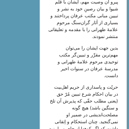
پیرو آن وصیت مهم، ایشان با قلم
شیوا و بیان رصینِ خود به نشر و
تبیین مبانی مکتب عرفان پرداختند و
بسیاری از آثار گران‌سنگ مرحوم
علامۀ طهرانی را با مقدمه و تعلیقاتی
منتشر نمودند.
بدین جهت ایشان را می‌توان
مهم‌ترین مقرِّر و تبیین‌گر مکتب
توحیدی مرحوم علامۀ طهرانی و
مدرسۀ عرفان در سنوات اخیر
دانست.
حریّت و پاسداری از حریم اهل‌بیت
در بیان احکام شرع تبیین مُرّ حق
(یعنی مطلب حقّی که پذیرش آن تلخ
و سنگین باشد) هیچ گونه
مصلحت‌اندیشی در ضمیر او
نمی‌گنجید. چنان استحکام و اِتقانی
داشت که اگر کوه‏ها از جاى می‌لرزید