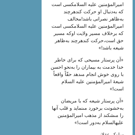
امیرالمؤمنین علیه السلامکسی است
که به‌دنبال او حرکت کندهرچند
به‌ظاهر نصرانی باشد!مخالف
امیرالمؤمنین علیه السلامکسی است
که برخلاف مسیر ولایت اوکه مسیر
حق است،حرکت کندهرچند به‌ظاهر
شیعه باشد!»
«آن پرستار مسیحى که براى خاطر
خدا خدمت به بیماران را به‌نحو احسن
با روى خوش انجام مى‏دهد حقّاً واقعاً
شیعۀ امیرالمؤمنین علیه ‏السلام
است!»
«آن پرستار شیعه که با مریضان
به‌خشونت برخورد مى‏نماید و قلب آنها
را مى‏شکند از مذهب امیرالمؤمنین
علیه‏السلام به‌دور است!»
سلوک عقلانی