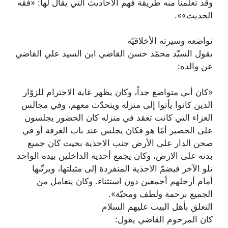
وقد تعلّمنا منه طريقة فهم الأحاديث التي يقال لها: «فقه
الحديث»».
تواضعه وسيرته الأخلاقيّة
يقول السيّد محمّد حسن القاضي ابن السيد علي القاضي
عن والده:
«كان أبي متواضع جداً، وكان يظهر غاية الاحترام للزوّار
الذين كانوا يأتوا إلى منزله ويتحدّث معهم، وفي مجالس
العزاء التي كانت تعقد في منزله كان الحضور يجلسون
على الحصير أمّا هو فكان يجلس عند باب الغرفة أو في
صحن الدار على الأرض جنب الاحذية بحيث كان جميع
بدنه على الارض، وكان يجمع أحذية الداخلين بيده الواحد
تلو الآخر فيضمّ الاحذية المنفردة إلى مثيلتها، ويرتّبها
أمام أرجلهم أجمعين دون استثناء. وكان يتعامل من
الجميع برحمة ولطف ومحبّة».
التعلق بأهل البيت عليهم السلام
كان المرحوم القاضي يقول: