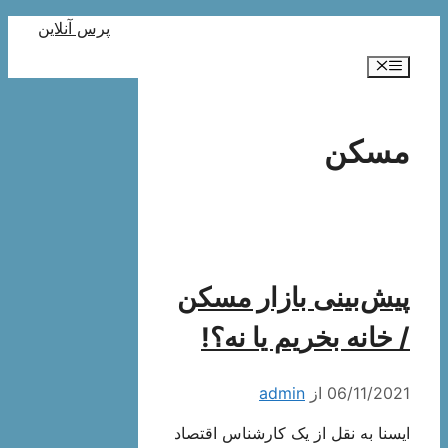
پرش
پرس آنلاین
به
فهرست
محتوا
مسکن
پیش‌بینی بازار مسکن
/ خانه بخریم یا نه؟!
06/11/2021
از
admin
ایسنا به نقل از یک کارشناس اقتصاد