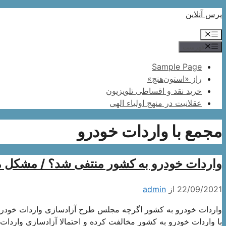
پرش
پرس آنلاین
به
فهرست
محتوا
فهرست
Sample Page
راز «استون‌هنج»
خرید نقد و اقساطی تلویزیون
عقلانیت در منهج اولیاء الهی
مجمع با واردات خودرو
واردات خودرو به کشور منتفی شد؟ / مشکل 
22/09/2021
از
admin
واردات خودرو به کشور اگرچه مجلس طرح آزادسازی واردات خودر
با واردات خودرو به کشور مخالفت کرده و احتمالا آزادسازی وارد