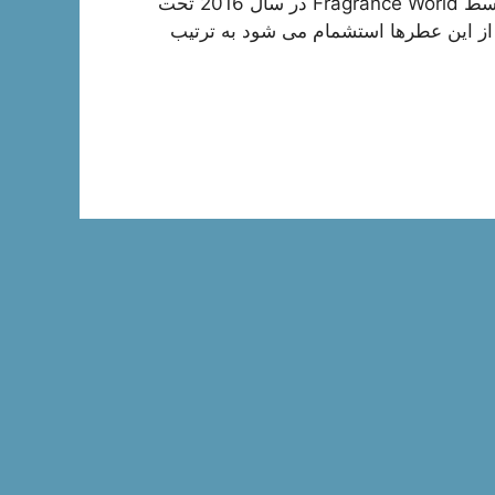
Roche است. Ovidens Leo de Parfum for women توسط Fragrance World در سال 2016 تحت
 از این عطرها استشمام می شود به ترتیب