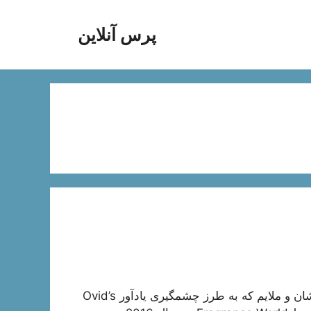
پرس آنلاین
معرفی ادکلن عطر ایوروشه اویدنس رایحه ای خنک ، درخشان و ملایم که به طرز چشمگیری یادآور Ovid’s