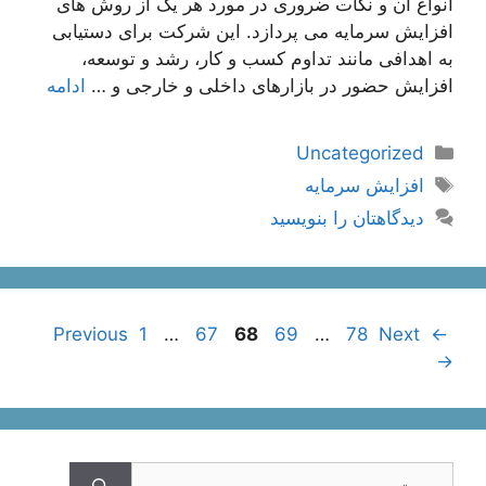
انواع آن و نکات ضروری در مورد هر یک از روش های
افزایش سرمایه می پردازد. این شرکت برای دستیابی
به اهدافی مانند تداوم کسب و کار، رشد و توسعه،
افزایش حضور در بازارهای داخلی و خارجی و …
ادامه
دسته‌ها
Uncategorized
برچسب‌ها
افزایش سرمایه
دیدگاهتان را بنویسید
ناوبری
Page
Page
Page
Page
Page
1
…
67
68
69
…
78
Next
Previous
←
نوشته‌ها
→
جستجوی