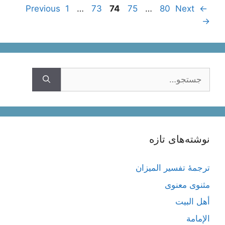
ناوبری
Page
Page
Page
Page
Page
1
…
73
74
75
…
80
Next
Previous
←
نوشته‌ها
→
جستجوی
نوشته‌های تازه
ترجمۀ تفسیر المیزان
مثنوی معنوی
أهل البيت
الإمامة