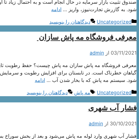
شود. به گازرش تجارت‌نیوز، واریز …
ادامه
دسته‌ها
Uncategorized
دیدگاهتان را بنویسید
معرفی فروشگاه مه پاش سازان
03/11/2021
از
admin
گیاهان خطرناک است. در تابستان برای افزایش رطوبت و سرمایش 
شود. سیستم مه پاش که با بخار شدن آب …
ادامه
دسته‌ها
برچسب‌ها
Uncategorized
مه پاش
دیدگاهتان را بنویسید
فشار آب شهری
30/10/2021
از
admin
فشار آب شهری وارد لوله مه پاش می‌شود و بعد از بخش سوراخ بسیا