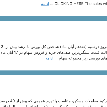
CLICKING HERE The sales will
ادامه
ه گزارش خبرنگار
واحد، روی پله یک میلیون و 434 هزار واحدی قرار گرفت. سهام عدالت قیمت سنگین‌ترین صف
ت‌های بورسی زیر مجموعه سهام …
ادامه
ایسنا به نقل از یک کارشناس اقتصاد مسکن نوشت: امسال به دلیل رکود معامل
یمتها افزایش پیدا می‌کند که معمولا در ماههای پایانی سال اتفاق