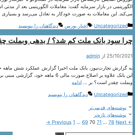
الگوریتمی در بازار سرمایه گفت: معاملات الگوریتمی بعد از مدتی اشب
می‌کند. این معاملات به صورت خودکار به تعادل می‌رسد و بسیاری از 
دسته‌ها
برچسب‌ها
Uncategorized
اخبار بورس
دیدگاهتان را بنویسید
چرا سود بانک ملت کم شد؟ / بدهی وبملت چ
25/10/2021
از
admin
به گزارش تجارت‌نیوز، بانک ملت اخیرا گزارش عملکرد شش ماهه خو
این بانک علاوه بر اصلاح صورت مالی 
وبملت چقدر است؟ بر …
ادامه
دسته‌ها
Uncategorized
دیدگاهتان را بنویسید
ناوبری
نوشته‌های قدیمی‌تر
نوشته‌ها
نوشته‌های تازه‌تر
Page
Page
Page
Page
Page
→
1
…
69
70
71
…
78
Next
Previous
←