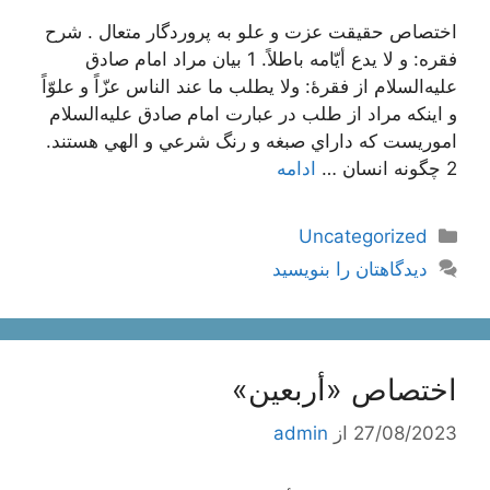
اختصاص حقيقت عزت و علو به پروردگار متعال . شرح
فقره: و لا يدع أيّامه باطلاً. 1 بيان مراد امام صادق
عليه‌السلام از فقرۀ: ولا يطلب ما عند الناس عزّاً و علوّاً
و اينكه مراد از طلب در عبارت امام صادق عليه‌السلام
اموريست كه داراي صبغه و رنگ شرعي و الهي هستند.
2 چگونه انسان …
ادامه
دسته‌ها
Uncategorized
دیدگاهتان را بنویسید
اختصاص «أربعين»
27/08/2023
از
admin