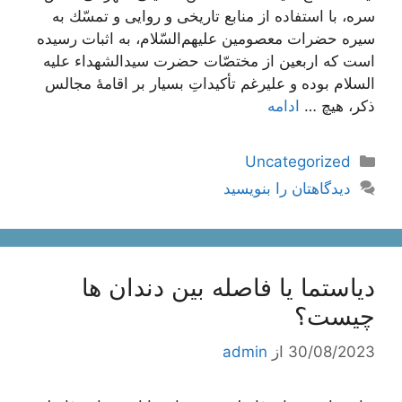
سره، با استفاده از منابع تاريخى و روايى و تمسّك به
سيره حضرات معصومين عليهم‌‏السّلام، به اثبات رسیده
است که اربعین از مختصّات حضرت سیدالشهداء علیه
السلام بوده و علیرغم تأکیداتِ بسیار بر اقامۀ مجالس
ذکر، هیچ …
ادامه
دسته‌ها
Uncategorized
دیدگاهتان را بنویسید
دیاستما یا فاصله بین دندان ها
چیست؟
30/08/2023
از
admin