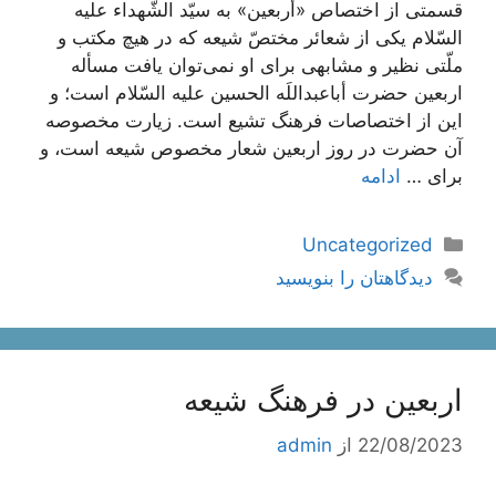
قسمتی از اختصاص «أربعين» به سيّد الشّهداء عليه
السّلام یکی از شعائر مختصّ شیعه که در هیچ مکتب و
ملّتی نظیر و مشابهی برای او نمی‌توان یافت مسأله
اربعین حضرت أباعبداللَه الحسین علیه السّلام است؛ و
این از اختصاصات فرهنگ تشیع است. زیارت مخصوصه
آن حضرت در روز اربعین شعار مخصوص شیعه است، و
برای …
ادامه
دسته‌ها
Uncategorized
دیدگاهتان را بنویسید
اربعین در فرهنگ شیعه
22/08/2023
از
admin