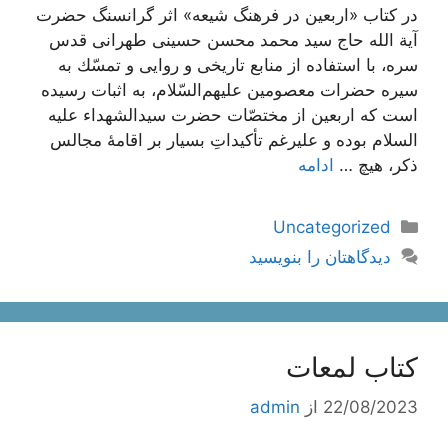
در کتاب «اربعین در فرهنگ شیعه» اثر گرانسنگ حضرت
آیة الله حاج سید محمد محسن حسینی طهرانی قدس
سره، با استفاده از منابع تاريخى و روايى و تمسّك به
سيره حضرات معصومين عليهم‌‏السّلام، به اثبات رسیده
است که اربعین از مختصّات حضرت سیدالشهداء علیه
السلام بوده و علیرغم تأکیداتِ بسیار بر اقامۀ مجالس
ذکر، هیچ …
ادامه
دسته‌ها
Uncategorized
دیدگاهتان را بنویسید
کتاب لمعات
22/08/2023
از
admin