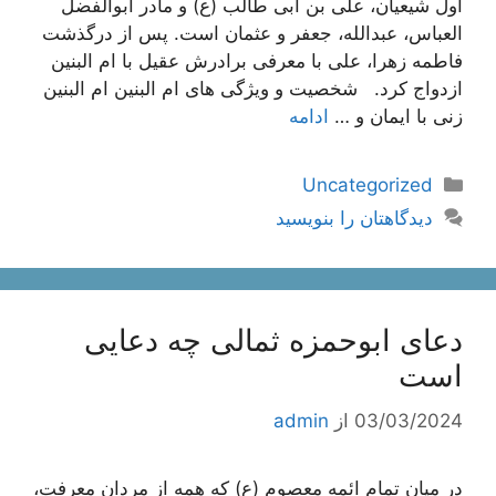
اول شیعیان، علی بن ابی طالب (ع) و مادر ابوالفضل
العباس، عبدالله، جعفر و عثمان است. پس از درگذشت
فاطمه زهرا، علی با معرفی برادرش عقیل با ام البنین
ازدواج کرد. شخصیت و ویژگی های ام البنین ام البنین
زنی با ایمان و …
ادامه
دسته‌ها
Uncategorized
دیدگاهتان را بنویسید
دعای ابوحمزه ثمالی چه دعایی
است
03/03/2024
از
admin
در میان تمام ائمه معصوم (ع) که همه از مردان معرفت،