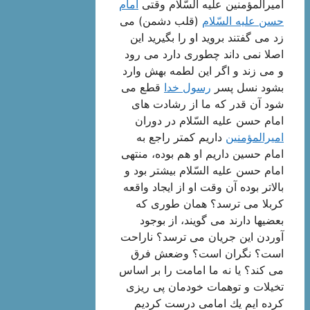
امیرالمؤمنین علیه السّلام وقتی
امام
حسن علیه السّلام
(قلب دشمن) می
زد می گفتند بروید او را بگیرید این
اصلا نمی داند چطوری دارد می رود
و می زند و اگر این لطمه بهش وارد
بشود نسل پسر
رسول خدا
قطع می
شود آن قدر كه ما از رشادت های
امام حسن علیه السّلام در دوران
امیرالمؤمنین
داریم كمتر راجع به
امام حسین داریم او هم بوده، منتهی
امام حسن علیه السّلام بیشتر بود و
بالاتر بوده آن وقت او از ایجاد واقعه
كربلا می ترسد؟ همان طوری كه
بعضیها دارند می گویند، از بوجود
آوردن این جریان می ترسد؟ ناراحت
است؟ نگران است؟ وضعش فرق
می كند؟ یا نه ما امامت را بر اساس
تخیلات و توهمات خودمان پی ریزی
كرده ایم یك امامی درست كردیم