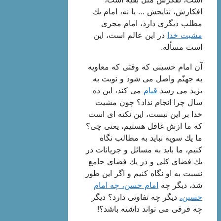
افكارش، نتایجش … یا نه، امام یك
مطلب دیگری دارد، امام مجری
مشیت خدا
در این عالم است، این
است مسأله.
آن امام حسینی كه وقتی كه معاویه
به جهنّم واصل می شود و نوبت به
یزید می رسد
قیام
می كند، این ده
سال چرا انجام نداد؟ چون مشیت
خدا بر این نیست، این نكته ای است
كه ما ازش غافل هستیم، یعنی چی؟
ما یك سویه نباید به مطالب نگاه
كنیم، ما باید به مسائل و جریانات در
یك فضای كلی و در یك فضای جامع
نسبت به او نگاه كنیم و اگر این طور
شد، دیگر چه
امام حسن، چه امام
حسین،
دیگر چه تفاوتی دارد؟ دیگر
چه فرقی می تواند داشته باشد؟!