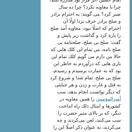
چرا با معاویه نكرد؟ چرا ده سال
صبر كرد؟ می گویند: به احترام برادر
و صلح برادر حرف نزد! اولًا آن
احترام كه اصلًا نبود، معاویه آمد صلح
را پاره كرد و گذاشت زیر پایش و
گفت: صلح بی صلح، صلحنامه بی
صلح نامه، من تمام این كلك هایی كه
حالا من دارم می گویم كلك تمام این
بازی هایی كه درآوردم به خاطر این
بود كه به عمارت برسیدم و رسیدم،
صلح بی صلح، تمام شد! و شروع كرد
به قتل و غارت و زدن و هر جنایتی
كه دیگر توانست انجام بدهد، سب
أمیرالمؤمنین
را همین معاویه در
كشورها و امثال ذلك راه انداخت
دیگر، كه بر بالای منبر حضرت را
سب می‌كنند، لعن می‌كردند و چه
می‌كردند، به عنوان ذكر اصلًا این را