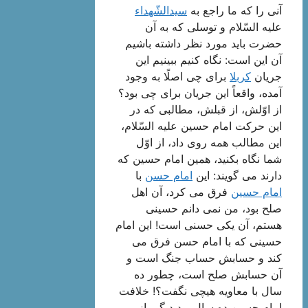
آنی را كه ما راجع به
سیدالشّهداء
علیه السّلام و توسلی كه به آن
حضرت باید مورد نظر داشته باشیم
آن این است: نگاه كنیم ببینیم این
جریان
كربلا
برای چی اصلًا به وجود
آمده، واقعاً این جریان برای چی بود؟
از اوّلش، از قبلش، مطالبی كه در
این حركت امام حسین علیه السّلام،
این مطالب همه روی داد، از اوّل
شما نگاه بكنید، همین امام حسین كه
دارند می گویند: این
امام حسن
با
امام حسین
فرق می كرد، آن اهل
صلح بود، من نمی دانم حسینی
هستم، آن یكی حسنی است! این امام
حسینی كه با امام حسن فرق می
كند و حسابش حساب جنگ است و
آن حسابش صلح است، چطور ده
سال با معاویه هیچی نگفت؟! خلافت
امام حسین ده سال بود دیگر، از