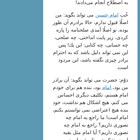
به اصطلاح انجام می‌دادند!
خُب
امام حسین
می تواند بگوید: من
اصلًا قبول ندارم، حالا برادرم آن طور
بوده، تو اصلًا آمدی صلحنامه را پاره
كردی، زیر پایت انداختی، چه صلحی،
چه حسابی، چه كتابی: این یك! پس
این نمی تواند دلیل باشد كه به احترام
برادر چیزی نگفته باشد، این مردود
است.
دوّم: حضرت می تواند بگوید: آن برادر
من بود،
امام
بود، بنده هم برای خودم
امام هستم، تكلیف دیگری احساس
می كنم، هیچ اشكال هم نداشت، خود
بنده هیچ اعتراضی نمی توانستم بكنم،
امام است! ما راجع به امام چه
تصوری داریم؟ راجع به امام چه
تصوری داریم؟ آیا امام مثل بقیه
است، تفكرش مثل بقیه است،