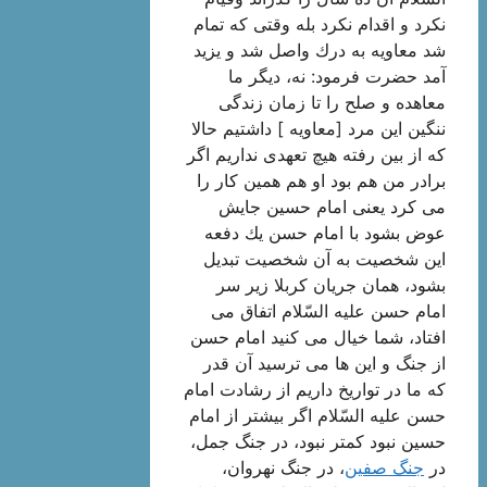
نكرد و اقدام نكرد بله وقتی كه تمام
شد معاویه به درك واصل شد و یزید
آمد حضرت فرمود: نه، دیگر ما
معاهده و صلح را تا زمان زندگی
ننگین این مرد [معاویه ] داشتیم حالا
كه از بین رفته هیچ تعهدی نداریم اگر
برادر من هم بود او هم همین كار را
می كرد یعنی امام حسین جایش
عوض بشود با امام حسن یك دفعه
این شخصیت به آن شخصیت تبدیل
بشود، همان جریان كربلا زیر سر
امام حسن علیه السّلام اتفاق می
افتاد، شما خیال می كنید امام حسن
از جنگ و این ها می ترسید آن قدر
كه ما در تواریخ داریم از رشادت امام
حسن علیه السّلام اگر بیشتر از امام
حسین نبود كمتر نبود، در جنگ جمل،
در
جنگ صفین
، در جنگ نهروان،