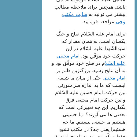
باشد. همچنین برای ملاحظه مطالب
بیشتر می توانید به
سایت مکتب
وحی
مراجعه فرمایید.
برای امام علیه السّلام صلح و جنگ
یكسان است. به همان مقدار كه
سیدالشّهدا علیه السّلام در این
حركت خود موفّق بود،
امام مجتبی
علیه السّلا
م در صلح خود موفّق بود و
به آن نتایج رسید. بزرگترین ظلم بر
امام مجتبی
حتّی از میان ما شیعه
اینست كه ما به اندازه سر سوزنی
بین حركت امام حسین علیه السّلام
و بین حركت امام مجتبی فرق
بگذاریم. این چه تعبیراتی است كه
بعضی ها می آورند؟! ما حسینی
هستیم ما حسنی نیستیم. ما چه
هستیم! یعنی چه؟ در مكتب تشیع
فقط سكّه عصمت به نام چهارده نفر