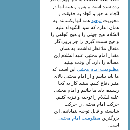
زده شده است و بس. و همه آنها در
اتّجاه به حق و اتّجاه به حقیقت و
محوریت
توحید
همه آنها یكسانند. به
همان اندازه كه سید الشّهداء علیه
السّلام هیچ جهتی را و هیچ اتّجاهی را
و هیچ سمت گیری را جز پروردگار
متعال مدّ نظر نداشت، به همان
مقدار امام مجتبی علیه السّلام این
مسأله را دارد. آن وقت ببینید
مظلومیت امام مجتبی
این است كه
ما باید بیاییم و از امام مجتبی بالای
منبر دفاع كنیم. ببینید كار به كجا
رسیده، باید ما بیائیم و امام مجتبی
علیه‌السّلام را توجیه و تنزیه كنیم.
حركت امام مجتبی را حركت
شایسته و قابل توجیه بنمایانیم. این
بزرگترین
مظلومیت امام مجتبی
است.