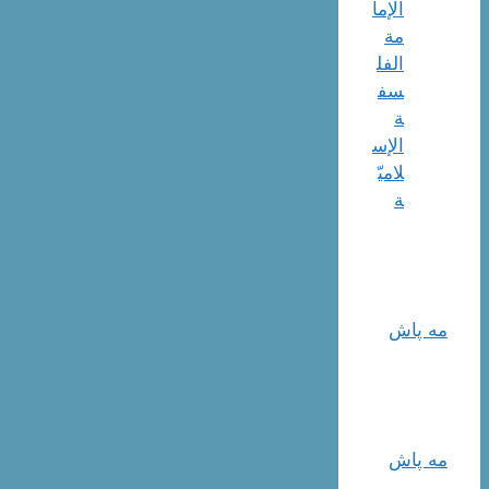
الإما
مة
الفل
سف
ة
الإس
لاميّ
ة
مه پاش
مه پاش