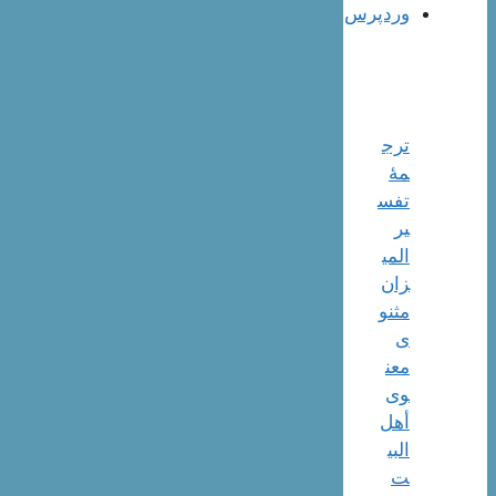
وردپرس
ترج
مۀ
تفس
یر
المی
زان
مثنو
ی
معن
وی
أهل
البي
ت