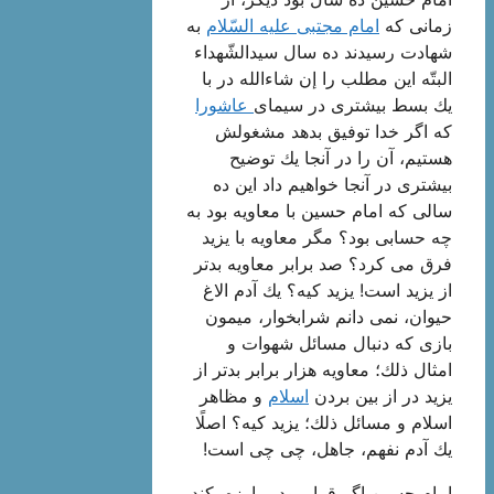
زمانی كه
امام مجتبی علیه السّلام
به
شهادت رسیدند ده سال سیدالشّهداء
البتّه این مطلب را إن شاءالله در با
یك بسط بیشتری در سیمای
عاشورا
كه اگر خدا توفیق بدهد مشغولش
هستیم، آن را در آنجا یك توضیح
بیشتری در آنجا خواهیم داد این ده
سالی كه امام حسین با معاویه بود به
چه حسابی بود؟ مگر معاویه با یزید
فرق می كرد؟ صد برابر معاویه بدتر
از یزید است! یزید كیه؟ یك آدم الاغ
حیوان، نمی دانم شرابخوار، میمون
بازی كه دنبال مسائل شهوات و
امثال ذلك؛ معاویه هزار برابر بدتر از
یزید در از بین بردن
اسلام
و مظاهر
اسلام و مسائل ذلك؛ یزید كیه؟ اصلًا
یك آدم نفهم، جاهل، چی چی است!
امام حسین اگر قرار بود مبارزه بكند،